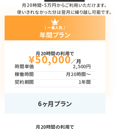
月20時間・5万円からご利用いただけます。
使いきれなかった分は翌月に繰り越し可能です。
\ 一番人気 /
年間プラン
月20時間の利用で
¥50,000
／月
時間単価
2,500円
稼働時間
月20時間〜
契約期間
1年間
6ヶ月プラン
月20時間の利用で