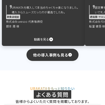
URAKATAを導入して本当めちゃくちゃ楽になりました。
固定費
導入からスムーズだったのが最高でしたね。
いです
飲食店経営
建設業・サロ
株式会社seesoo 代表取締役
株式会社FD
穀本 周 様
船富 健吾 
動画を見る
他の導入事例も見る
URAKATAをもっと知りたい
よくある質問
皆様からよくいただく質問を掲載しております。