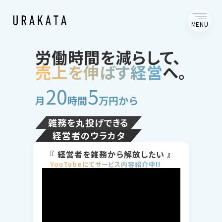
MENU
労働時間を減らして、
売上を伸ばす経営
へ。
20
5
月
時間
万円から
雑務を丸投げできる
経営者のウラカタ
『 経営者を雑務から解放したい 』
YouTubeにてサービス内容紹介中!!