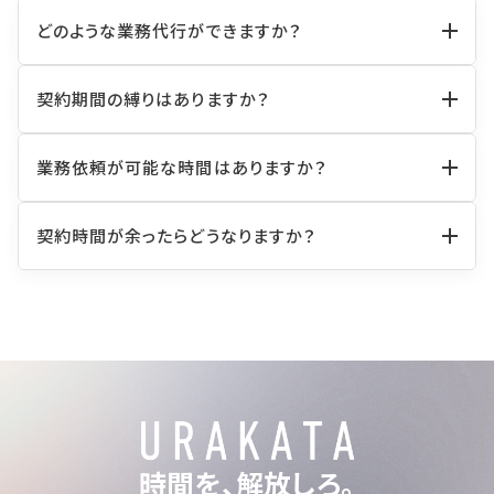
どのような業務代行ができますか？
秘書・経理・労務・総務・採用・営業事務・WEB業務・事
契約期間の縛りはありますか？
務が可能です。
お申し込みいただいたプランによって、業務期間の縛り
業務依頼が可能な時間はありますか？
がございます。
対応時間は、土日・祝日を除く平日の10時から17時ま
契約時間が余ったらどうなりますか？
でとなっております。
月の稼働時間が余った場合は、翌月に稼働時間を繰り
越すことが可能です。
※2ヶ月以上稼働時間を繰り越すことはできません。
時間を、解放しろ。