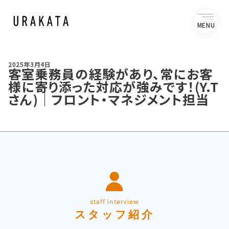
MENU
2025年3月4日
客室乗務員の経験があり、常にお客
様に寄り添った対応が強みです！(Y.T
さん)｜フロント・マネジメント担当
客
室
乗
務
staff interview
員
の
スタッフ紹介
経
験