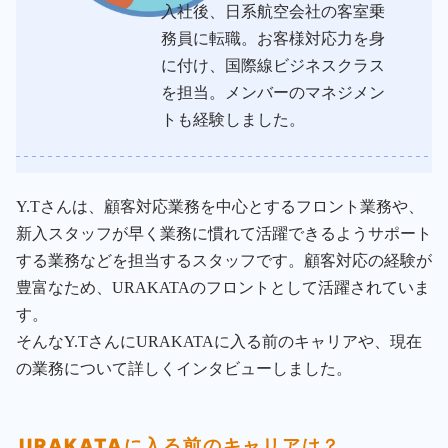
入社後、日系航空会社の客室乗
ん
)
務員に転職。お客様対応力を身
｜
フ
に付け、国際線ビジネスクラス
ロ
を担当。メンバーのマネジメン
ン
ト
トも経験しました。
・
マ
ネ
ジ
メ
ン
Y.Tさんは、顧客対応業務を中心とするフロント業務や、
ト
新入スタッフが早く業務に慣れて活躍できるようサポート
担
当
する業務などを担当するスタッフです。顧客対応の経験が
豊富なため、URAKATAのフロントとして活躍されていま
す。
そんなY.TさんにURAKATAに入る前のキャリアや、現在
の業務について詳しくインタビューしました。
URAKATAに入る前のキャリアは？