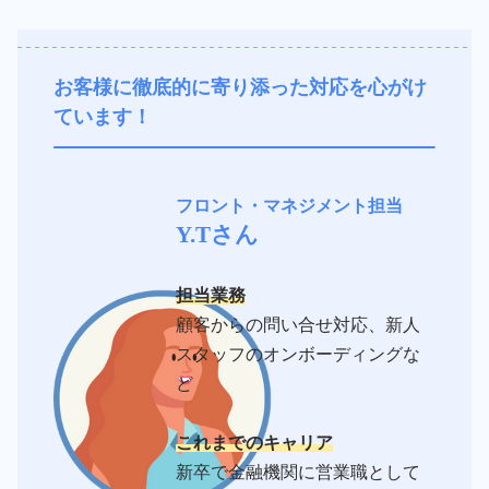
が
あ
り
、
常
お客様に徹底的に寄り添った対応を心がけ
に
ています！
お
客
様
に
寄
フロント・マネジメント担当
り
添
Y.Tさん
っ
た
対
応
担当業務
が
顧客からの問い合せ対応、新人
強
み
スタッフのオンボーディングな
で
す
ど
！
(
Y
これまでのキャリア
.
T
新卒で金融機関に営業職として
さ